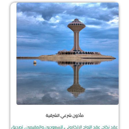
مأذون شرعي الشرقية
عقد نكاح, عقد الزواج الالكتروني, للسعوديين والمقيمين , تصديق