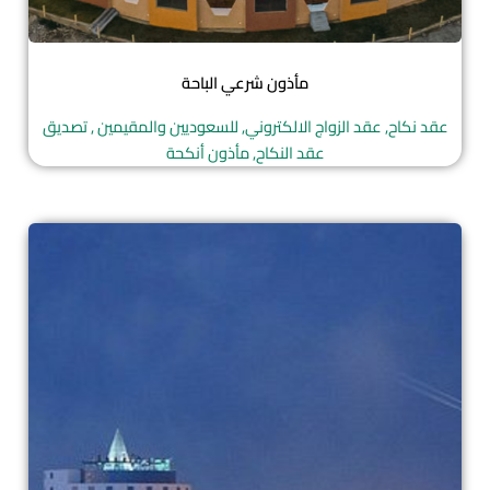
مأذون شرعي الباحة
عقد نكاح, عقد الزواج الالكتروني, للسعوديين والمقيمين , تصديق
عقد النكاح, مأذون أنكحة