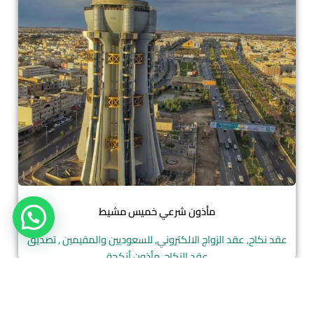
مأذون شرعي خميس مشيط
عقد نكاح, عقد الزواج الالكتروني, للسعوديين والمقيمين , تصديق
عقد النكاح, مأذون أنكحة