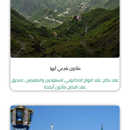
مأذون شرعي أبها
عقد نكاح, عقد الزواج الالكتروني, للسعوديين والمقيمين , تصديق
عقد النكاح, مأذون أنكحة