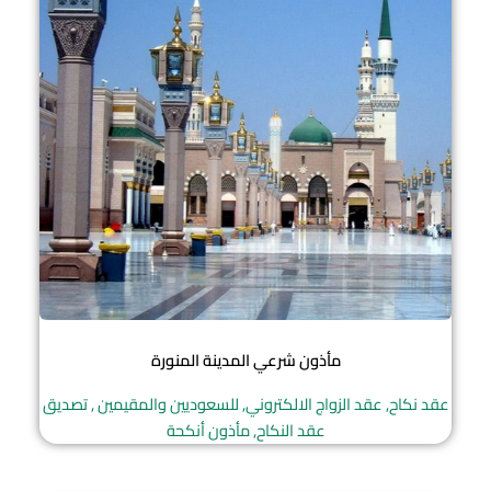
مأذون شرعي المدينة المنورة
عقد نكاح, عقد الزواج الالكتروني, للسعوديين والمقيمين , تصديق
عقد النكاح, مأذون أنكحة