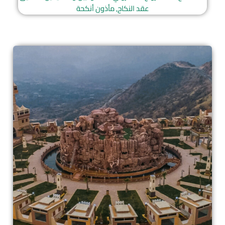
عقد النكاح, مأذون أنكحة