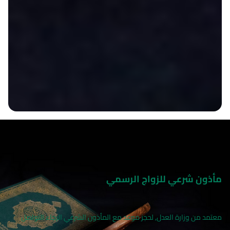
مأذون شرعي للزواج الرسمي
معتمد من وزارة العدل, لحجز موعد مع المأذون الشرعي الرجاء التواصل