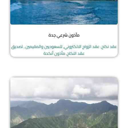
مأذون شرعي جدة
عقد نكاح, عقد الزواج الالكتروني, للسعوديين والمقيمين , تصديق
عقد النكاح, مأذون أنكحة