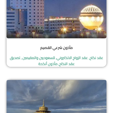
مأذون شرعي القصيم
عقد نكاح, عقد الزواج الالكتروني, للسعوديين والمقيمين , تصديق
عقد النكاح, مأذون أنكحة