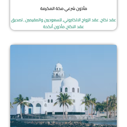
مأذون شرعي مكة المكرمة
عقد نكاح, عقد الزواج الالكتروني, للسعوديين والمقيمين , تصديق
عقد النكاح, مأذون أنكحة