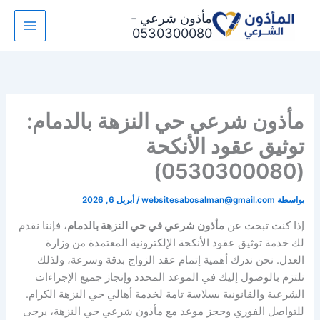
خطي
مأذون شرعي -
لى
0530300080
لمحتوى
مأذون شرعي حي النزهة بالدمام:
توثيق عقود الأنكحة
(0530300080)
بواسطة
websitesabosalman@gmail.com
/
أبريل 6, 2026
إذا كنت تبحث عن
مأذون شرعي في حي النزهة بالدمام
، فإننا نقدم
لك خدمة توثيق عقود الأنكحة الإلكترونية المعتمدة من وزارة
العدل. نحن ندرك أهمية إتمام عقد الزواج بدقة وسرعة، ولذلك
نلتزم بالوصول إليك في الموعد المحدد وإنجاز جميع الإجراءات
الشرعية والقانونية بسلاسة تامة لخدمة أهالي حي النزهة الكرام.
للتواصل الفوري وحجز موعد مع مأذون شرعي حي النزهة، يرجى