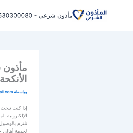
خطي
لى
مأذون شرعي - 0530300080
لمحتوى
مأذون ش
الأنكحة (30300080
بواسطة
il.com
إذا كنت تبحث
الإلكترونية ال
نلتزم بالوصول 
لخدمة أهالي ح