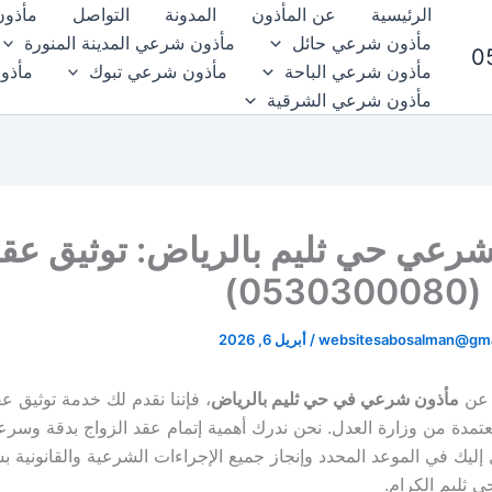
الرئيسية
عن المأذون
المدونة
التواصل
مأذون
مأذون شرعي حائل
مأذون شرعي المدينة المنورة
مأذون شرعي الباحة
مأذون شرعي تبوك
مأذو
مأذون شرعي الشرقية
رعي حي ثليم بالرياض: توثيق عق
05)
websitesabosalman@gma
/
أبريل 6, 2026
 عن
مأذون شرعي في حي ثليم بالرياض
، فإننا نقدم لك خدمة توثيق عق
معتمدة من وزارة العدل. نحن ندرك أهمية إتمام عقد الزواج بدقة وسرع
إليك في الموعد المحدد وإنجاز جميع الإجراءات الشرعية والقانونية ب
ي ثليم الكرام.