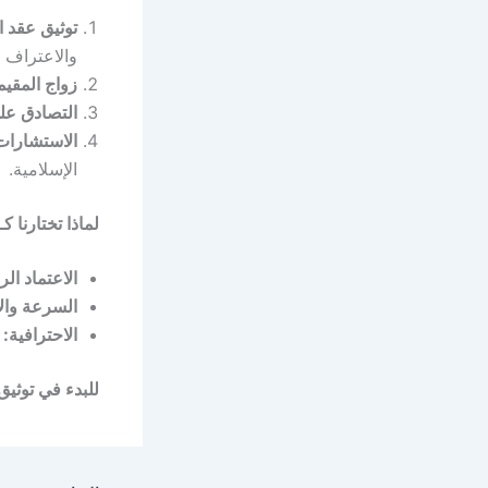
توثيق عقد ا
والاعتراف 
زواج المقيم
التصادق على
الاستشارات
الإسلامية.
لماذا تختارنا
الاعتماد ال
السرعة والا
الاحترافية:
ن
للبدء في توثيق عق