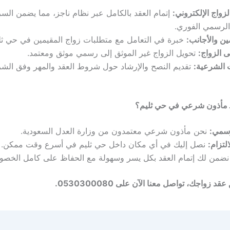
لزواج الإلكتروني:
إتمام العقد بالكامل عبر نظام ناجز، مما يضمن الس
الرسمي الفوري.
ين والأجانب:
خبرة في التعامل مع متطلبات زواج المقيمين في حي ثل
 الزواج:
تحويل الزواج غير الموثق إلى رسمي موثق ومعتمد.
 الشرعية:
تقديم النصح والإرشاد حول شروط العقد والمهر وفق الشر
 كـ مأذون شرعي في حي ثليم؟
رسمي:
نحن مأذون شرعي معتمدون من وزارة العدل السعودية.
لتزام:
نصل إليك في أي مكان داخل حي ثليم في أسرع وقت ممكن.
ضمن لك إتمام العقد بكل يسر وسهولة مع الحفاظ على كامل الخصو
د زواجك، تواصل معنا الآن على 0530300080.