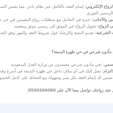
لزواج الإلكتروني:
إتمام العقد بالكامل عبر نظام ناجز، مما يضمن الس
الرسمي الفوري.
ين والأجانب:
خبرة في التعامل مع متطلبات زواج المقيمين في حي ظه
 الزواج:
تحويل الزواج غير الموثق إلى رسمي موثق ومعتمد.
 الشرعية:
تقديم النصح والإرشاد حول شروط العقد والمهر وفق الشر
 كـ مأذون شرعي في حي ظهرة البديعة؟
رسمي:
نحن مأذون شرعي معتمدون من وزارة العدل السعودية.
لتزام:
نصل إليك في أي مكان داخل حي ظهرة البديعة في أسرع وق
ضمن لك إتمام العقد بكل يسر وسهولة مع الحفاظ على كامل الخصو
د زواجك، تواصل معنا الآن على 0530300080.