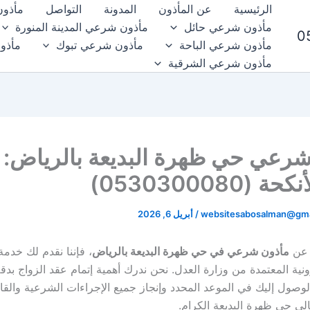
الرئيسية
عن المأذون
المدونة
التواصل
مأذون
مأذون شرعي حائل
مأذون شرعي المدينة المنورة
مأذون شرعي الباحة
مأذون شرعي تبوك
مأذو
مأذون شرعي الشرقية
رعي حي ظهرة البديعة بالرياض: 
(0530300080)
websitesabosalman@gma
/
أبريل 6, 2026
 عن
مأذون شرعي في حي ظهرة البديعة بالرياض
، فإننا نقدم لك خدمة
رونية المعتمدة من وزارة العدل. نحن ندرك أهمية إتمام عقد الزواج بد
الوصول إليك في الموعد المحدد وإنجاز جميع الإجراءات الشرعية والقا
الي حي ظهرة البديعة الكرام.