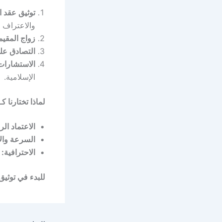
توثيق عقد ا
والاعتراف 
زواج المقيم
التصادق على
الاستشارات
الإسلامية.
لماذا تختارنا
الاعتماد ال
السرعة والا
الاحترافية:
ن
للبدء في توثيق عق