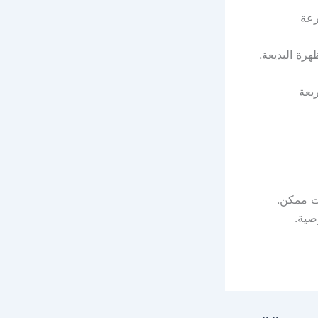
رعة
رة البديعة.
يعة
ت ممكن.
صية.