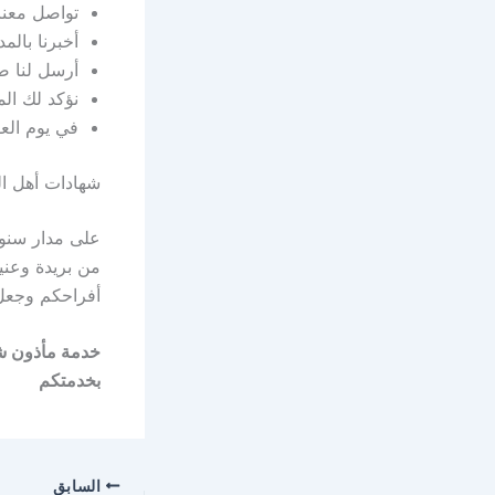
تواصل معنا عب
أخبرنا بالم
أرسل لنا صو
نؤكد لك الم
في يوم الع
شهادات أهل ا
على مدار سنوا
من بريدة وعني
أفراحكم وجعل 
بخدمتكم
السابق