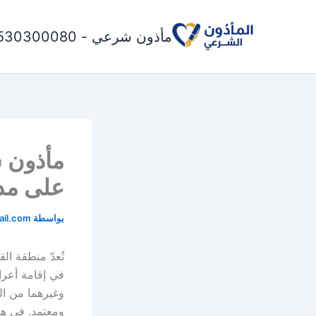
خطي
لى
مأذون شرعي - 0530300080
لمحتوى
مأذون 
على مدا
بواسطة
il.com
تُعدّ منطقة ال
في إقامة أعرا
وغيرهما من ا
ومعتمد. في هذ