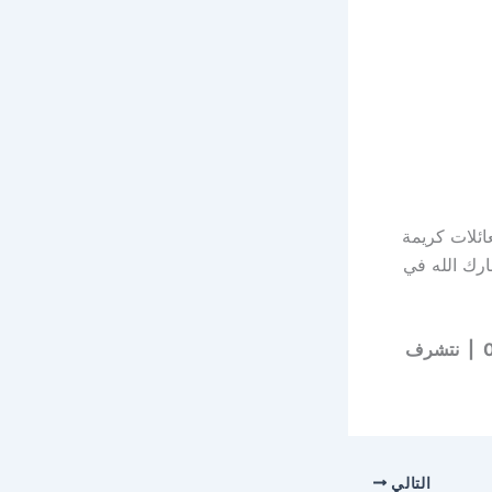
ائلات كريمة
ارك الله في
خدمة مأذون شرعي معتمد في جميع مدن ومحافظات القصيم | 📞 0530300080 | نتشرف
التالي