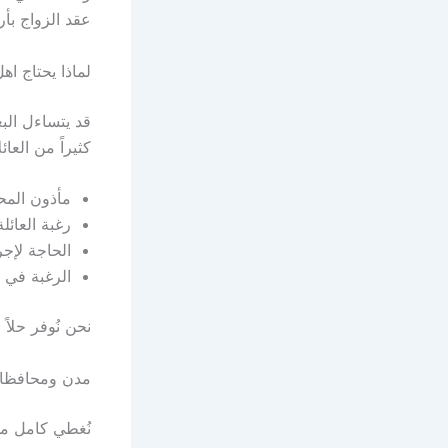
عقد الزواج بأر
لماذا يحتاج ا
قد يتساءل الب
كثيراً من العا
مأذون المح
رغبة العائ
الحاجة لإج
الرغبة في ا
نحن نُوفر حلاً
مدن ومحافظات
نُغطي كامل مح