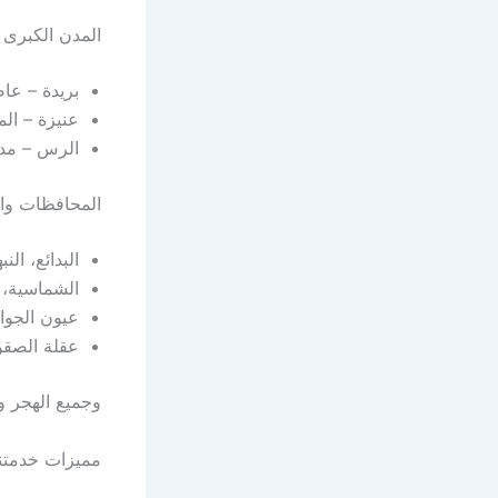
المدن الكبرى
بريدة – عاص
عنيزة – المد
الرس – مدي
المحافظات وا
البدائع، النب
الشماسية، ا
عيون الجواء
عقلة الصقو
وجميع الهجر و
مميزات خدمتن