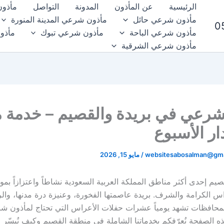
الرئيسية
عن المأذون
المدونة
التواصل
مأذون
مأذون شرعي حائل
مأذون شرعي المدينة المنورة
مأذون شرعي الباحة
مأذون شرعي تبوك
مأذو
مأذون شرعي الشرقية
شرعي في بريدة والقصيم – خدمة م
ر الأسبوع
websitesabosalman@gma
/
مايو 15, 2026
قصيم إحدى أكثر مناطق المملكة العربية السعودية نشاطاً واعتزازاً بمو
س الكرامة والشرف. بريدة عاصمتها الفخورة، وعنيزة درة مدنها، والر
لمحافظات تشهد يومياً عشرات حفلات الأعراس التي تحتاج لمأذون 
ه الصفحة نُعرّفكم بخدماتنا الشاملة في منطقة القصيم وكيف نُيسّر ع