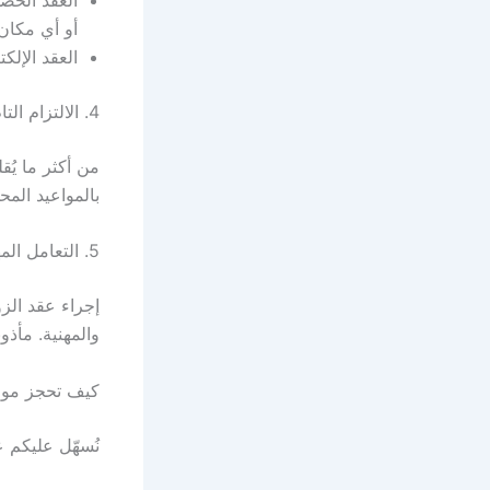
أو أي مكان 
العقد الإل
4. الالتزام التام بالمواعيد
من أكثر ما يُق
بالمواعيد المحد
5. التعامل المهني والراقي
إجراء عقد الز
والمهنية. مأذو
كيف تحجز موع
نُسهّل عليكم 