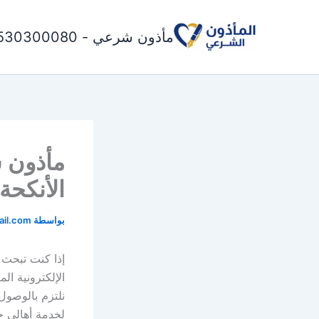
خطي
لى
مأذون شرعي - 0530300080
لمحتوى
مأذون 
الأنكحة (30300080
بواسطة
il.com
إذا كنت تبحث
الإلكترونية ال
نلتزم بالوصول 
لخدمة أهالي ح