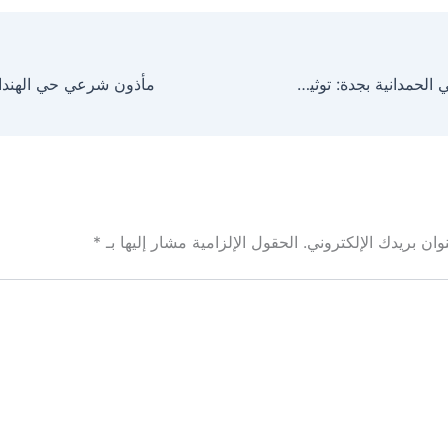
مأذون شرعي حي الحمدانية بجدة: توثيق عقود الأنكحة (0530300080)
ان بريدك الإلكتروني.
الحقول الإلزامية مشار إليها بـ
*