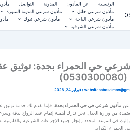
الرئيسية
عن المأذون
المدونة
التواصل
مأذون
مأذون شرعي حائل
مأذون شرعي المدينة المنورة
مأذون شرعي الباحة
مأذون شرعي تبوك
مأذو
مأذون شرعي الشرقية
شرعي حي الحمراء بجدة: توثيق عق
05)
websitesabosalman@gma
/
فبراير 24, 2026
 عن
مأذون شرعي في حي الحمراء بجدة
، فإننا نقدم لك خدمة توثيق عق
معتمدة من وزارة العدل. نحن ندرك أهمية إتمام عقد الزواج بدقة وسرع
إليك في الموعد المحدد وإنجاز جميع الإجراءات الشرعية والقانونية ب
ي الحمراء الكرام.