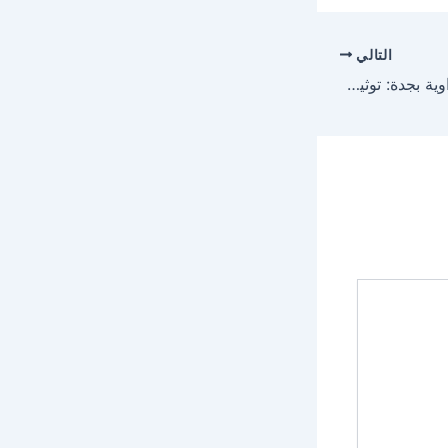
التالي
مأذون شرعي حي الهنداوية بجدة: توثيق عقود الأنكحة (0530300080)