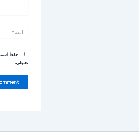
اسم*
احفظ اسمي، 
تعليقي.