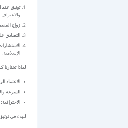
توثيق عقد ا
والاعتراف 
زواج المقيم
التصادق على
الاستشارات
الإسلامية.
لماذا تختارنا
الاعتماد ال
السرعة والا
الاحترافية:
ن
للبدء في توثيق عق