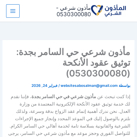
خطي
مأذون شرعي -
لى
0530300080
لمحتوى
مأذون شرعي حي السامر بجدة:
توثيق عقود الأنكحة
(0530300080)
بواسطة
websitesabosalman@gmail.com
/
فبراير 24, 2026
إذا كنت تبحث عن
مأذون شرعي في حي السامر بجدة
، فإننا نقدم
لك خدمة توثيق عقود الأنكحة الإلكترونية المعتمدة من وزارة
العدل. نحن ندرك أهمية إتمام عقد الزواج بدقة وسرعة، ولذلك
نلتزم بالوصول إليك في الموعد المحدد وإنجاز جميع الإجراءات
الشرعية والقانونية بسلاسة تامة لخدمة أهالي حي السامر الكرام.
للتواصل الفوري وحجز موعد مع مأذون شرعي حي السامر، يرجى