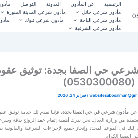
الرئيسية
عن المأذون
المدونة
التواصل
مأذون
مأذون شرعي حائل
مأذون شرعي المدينة المنورة
مأذون شرعي الباحة
مأذون شرعي تبوك
مأذو
مأذون شرعي الشرقية
شرعي حي الصفا بجدة: توثيق عقود
05)
websitesabosalman@gma
/
فبراير 24, 2026
 عن
مأذون شرعي في حي الصفا بجدة
، فإننا نقدم لك خدمة توثيق عقو
معتمدة من وزارة العدل. نحن ندرك أهمية إتمام عقد الزواج بدقة وسرع
إليك في الموعد المحدد وإنجاز جميع الإجراءات الشرعية والقانونية ب
ي الصفا الكرام.