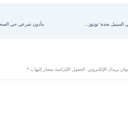
مأذون شرعي حي السبيل بجدة: توثيق عقود الأنكحة (0530300080)
ان بريدك الإلكتروني.
الحقول الإلزامية مشار إليها بـ
*