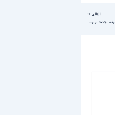
التالي
مأذون شرعي حي الصحيفة بجدة: توثيق عقود الأنكحة (0530300080)