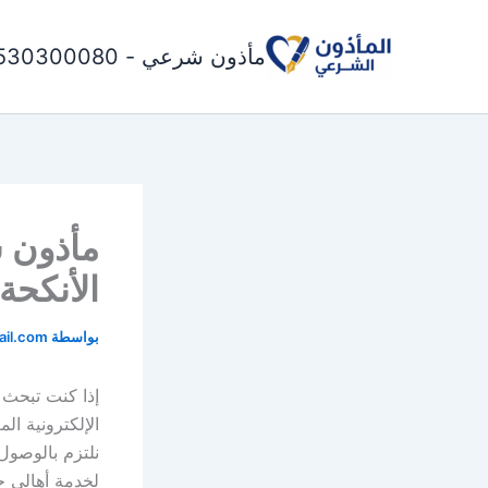
خطي
لى
مأذون شرعي - 0530300080
لمحتوى
مأذون 
الأنكحة (30300080
بواسطة
il.com
إذا كنت تبحث
الإلكترونية ال
نلتزم بالوصول 
لخدمة أهالي ح