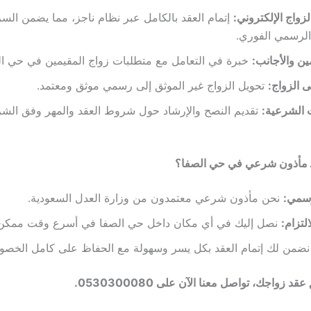
لزواج الإلكتروني:
إتمام العقد بالكامل عبر نظام ناجز، مما يضمن الس
الرسمي الفوري.
ين والأجانب:
خبرة في التعامل مع متطلبات زواج المقيمين في حي ال
 الزواج:
تحويل الزواج غير الموثق إلى رسمي موثق ومعتمد.
 الشرعية:
تقديم النصح والإرشاد حول شروط العقد والمهر وفق الشر
 كـ مأذون شرعي في حي الصفا؟
رسمي:
نحن مأذون شرعي معتمدون من وزارة العدل السعودية.
لتزام:
نصل إليك في أي مكان داخل حي الصفا في أسرع وقت ممكن
ضمن لك إتمام العقد بكل يسر وسهولة مع الحفاظ على كامل الخصو
د زواجك، تواصل معنا الآن على 0530300080.