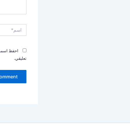
اسم*
احفظ اسمي، 
تعليقي.