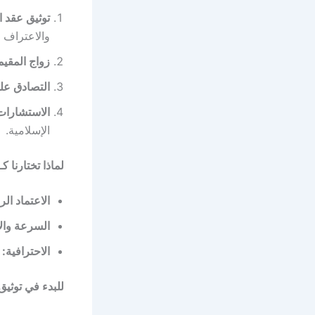
توثيق عقد ا
والاعتراف 
زواج المقيم
التصادق على
الاستشارات
الإسلامية.
لماذا تختارنا
الاعتماد ال
السرعة والا
الاحترافية:
ن
للبدء في توثيق عق