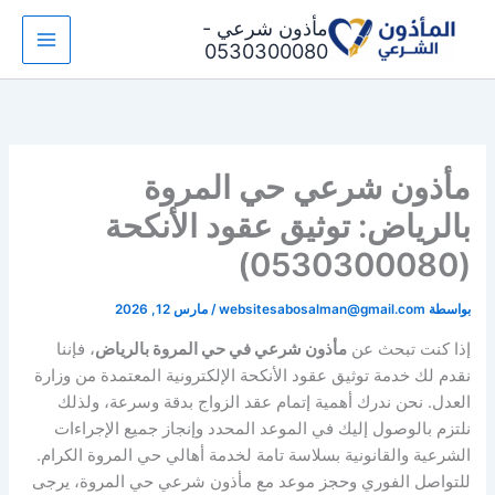
خطي
مأذون شرعي -
لى
0530300080
لمحتوى
مأذون شرعي حي المروة
بالرياض: توثيق عقود الأنكحة
(0530300080)
بواسطة
websitesabosalman@gmail.com
/
مارس 12, 2026
إذا كنت تبحث عن
مأذون شرعي في حي المروة بالرياض
، فإننا
نقدم لك خدمة توثيق عقود الأنكحة الإلكترونية المعتمدة من وزارة
العدل. نحن ندرك أهمية إتمام عقد الزواج بدقة وسرعة، ولذلك
نلتزم بالوصول إليك في الموعد المحدد وإنجاز جميع الإجراءات
الشرعية والقانونية بسلاسة تامة لخدمة أهالي حي المروة الكرام.
للتواصل الفوري وحجز موعد مع مأذون شرعي حي المروة، يرجى