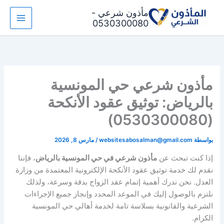
خطي
مأذون شرعي -
لى
0530300080
لمحتوى
مأذون شرعي حي المونسية
بالرياض: توثيق عقود الأنكحة
(0530300080)
بواسطة
websitesabosalman@gmail.com
/
مارس 8, 2026
إذا كنت تبحث عن
مأذون شرعي في حي المونسية بالرياض
، فإننا
نقدم لك خدمة توثيق عقود الأنكحة الإلكترونية المعتمدة من وزارة
العدل. نحن ندرك أهمية إتمام عقد الزواج بدقة وسرعة، ولذلك
نلتزم بالوصول إليك في الموعد المحدد وإنجاز جميع الإجراءات
الشرعية والقانونية بسلاسة تامة لخدمة أهالي حي المونسية
الكرام.