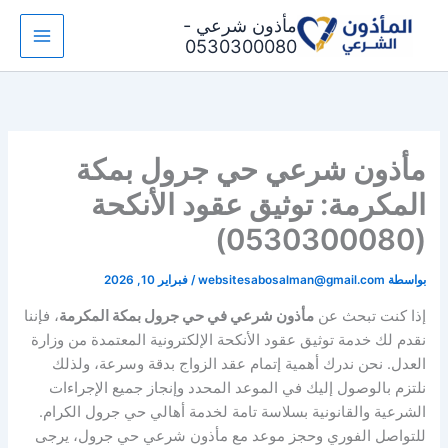
خطي
مأذون شرعي -
لى
0530300080
لمحتوى
مأذون شرعي حي جرول بمكة
المكرمة: توثيق عقود الأنكحة
(0530300080)
بواسطة
websitesabosalman@gmail.com
/
فبراير 10, 2026
إذا كنت تبحث عن
مأذون شرعي في حي جرول بمكة المكرمة
، فإننا
نقدم لك خدمة توثيق عقود الأنكحة الإلكترونية المعتمدة من وزارة
العدل. نحن ندرك أهمية إتمام عقد الزواج بدقة وسرعة، ولذلك
نلتزم بالوصول إليك في الموعد المحدد وإنجاز جميع الإجراءات
الشرعية والقانونية بسلاسة تامة لخدمة أهالي حي جرول الكرام.
للتواصل الفوري وحجز موعد مع مأذون شرعي حي جرول، يرجى